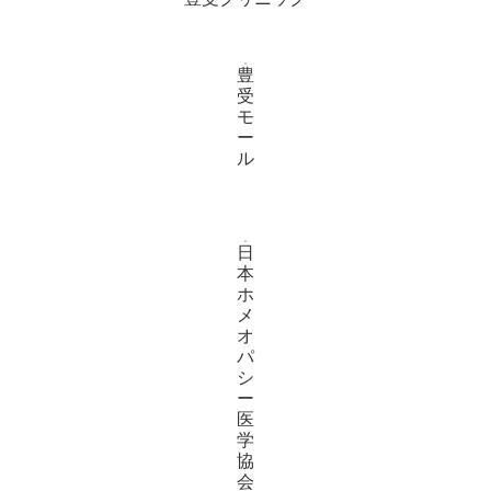
豊
受
モ
ー
ル
日
本
ホ
メ
オ
パ
シ
ー
医
学
協
会