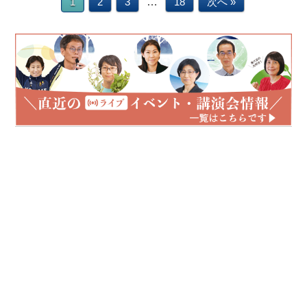
…
1
2
3
18
次へ »