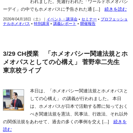
われました。先週行われた「ワールドホメオパシ
ーデイ」の中でもホメオパスに予告された通 […]
続きを読む
2026年04月18日（土）
｜
イベント・講演会
•
セミナー
•
プロフェッショ
ナルホメオパス
•
特別講演
•
講義レポート
•
開催報告
3/29 CH授業 「ホメオパシー関連法規とホ
メオパスとしての心構え」 菅野幸二先生
東京校ライブ
本日は、「ホメオパシー関連法規とホメオパスと
しての心構え」 の講義が行われました。 本日
は、ホメオパスが日本で活動する際に知っておく
べき関連法規を憲法、民事法、行政法、それ以外
の関係法規をあわせて、過去の多くの事例を交え […]
続きを
読む