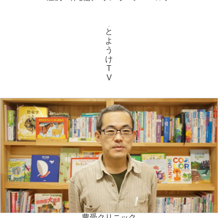
と
よ
う
け
T
V
豊受クリニック