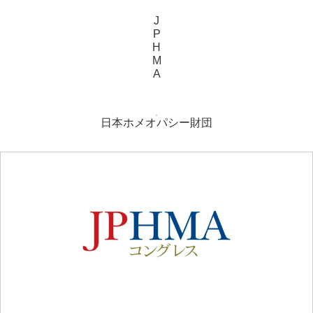
J
P
H
M
A
日本ホメオパシー財団