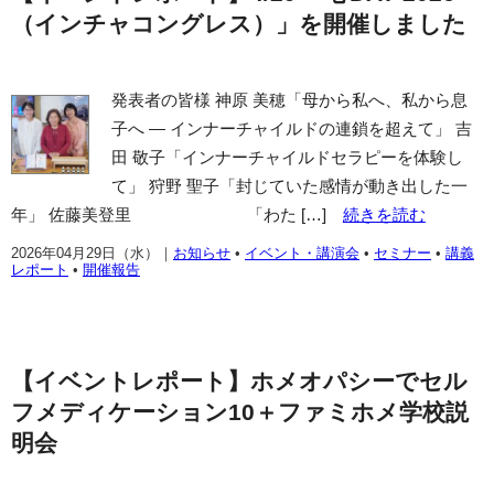
（インチャコングレス）」を開催しました
発表者の皆様 神原 美穂「母から私へ、私から息
子へ ― インナーチャイルドの連鎖を超えて」 吉
田 敬子「インナーチャイルドセラピーを体験し
て」 狩野 聖子「封じていた感情が動き出した一
年」 佐藤美登里 「わた […]
続きを読む
2026年04月29日（水）
｜
お知らせ
•
イベント・講演会
•
セミナー
•
講義
レポート
•
開催報告
【イベントレポート】ホメオパシーでセル
フメディケーション10＋ファミホメ学校説
明会