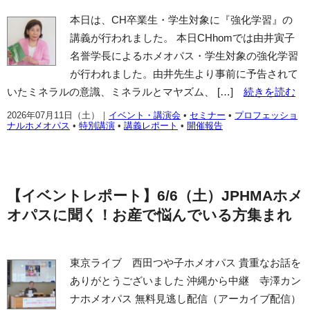
本日は、CH卒業生・学生対象に『強化学習』の
講義が行われました。 本日CHhomでは由井寅子
名誉学長によるホメオパス・学生対象の強化学習
が行われました。由井先生より事前に予告されて
いたミネラルの意識、ミネラルとマヤズム、 […]
続きを読む
2026年07月11日（土）
｜
イベント・講演会
•
セミナー
•
プロフェッショ
ナルホメオパス
•
特別講演
•
講義レポート
•
開催報告
【イベントレポート】6/6（土）JPHMAホメ
オパスに聞く！お産で悩んでいる方集まれ
東京ライブ 西田つや子ホメオパス 貴重なお話を
ありがとうございました 沖縄から中継 寺澤カン
ナホメオパス 無料見逃し配信（アーカイブ配信）