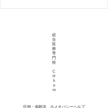
総
合
医
療
専
門
校
C
H
h
o
m
症例・体験談 ホメオパシーヘルプ