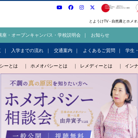
とようけTV - 自然農とホ
講座・オープンキャンパス・学校説明会
お知らせ
覧
入学までの流れ
交通案内
よくあるご質問
学生
パシーとは
｜
ホメオパシーとは
｜
レメディーとは
｜
イン