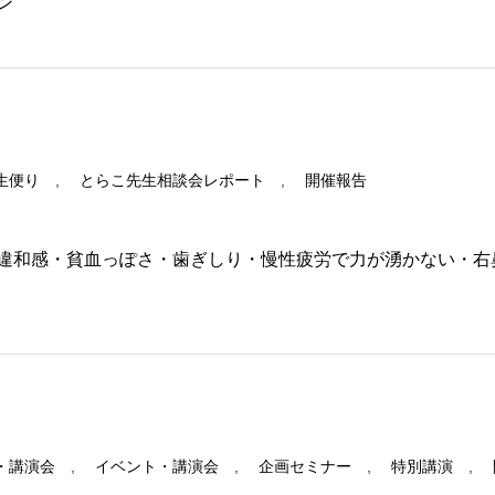
ン
生便り
,
とらこ先生相談会レポート
,
開催報告
違和感・貧血っぽさ・歯ぎしり・慢性疲労で力が湧かない・右
・講演会
,
イベント・講演会
,
企画セミナー
,
特別講演
,