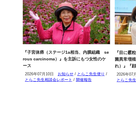
『子宮体癌（ステージ1a相当、内膜組織 se
『目に霰粒
rous carcinoma）』を主訴にもつ女性のケ
菌異常増殖
ース
れ）』『顔
2026年07月10日
お知らせ
/
とらこ先生便り
/
2026年07
とらこ先生相談会レポート
/
開催報告
とらこ先