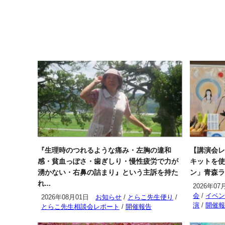
『生理時のつれるような痛み・左胸の違和
【講演会レ
感・貧血っぽさ・歯ぎしり・慢性疲労で力が
キットを使
湧かない・右鼻の詰まり』という主訴を持た
ン」青森ラ
れ...
2026年07
会
/
イベ
2026年08月01日
お知らせ
/
とらこ先生便り
/
演
/
開催
とらこ先生相談会レポート
/
開催報告