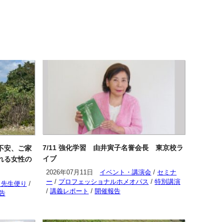
7/11 強化学習 由井寅子名誉会長 東京校ラ
不安、ご家
イブ
れる女性の
2026年07月11日
イベント・講演会
/
セミナ
ー
/
プロフェッショナルホメオパス
/
特別講演
こ先生便り
/
/
講義レポート
/
開催報告
告