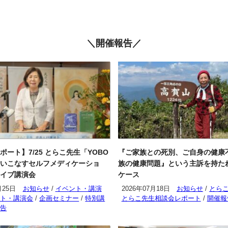
＼開催報告／
ポート】7/25 とらこ先生「YOBO
『ご家族との死別、ご自身の健康
いこなすセルフメディケーショ
族の健康問題』という主訴を持た
イブ講演会
ケース
月25日
お知らせ
/
イベント・講演
2026年07月18日
お知らせ
/
とら
ント・講演会
/
企画セミナー
/
特別講
とらこ先生相談会レポート
/
開催報
報告