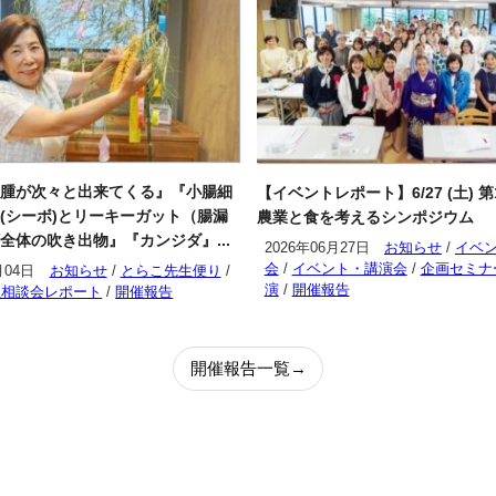
腫が次々と出来てくる』『小腸細
【イベントレポート】6/27 (土) 
(シーボ)とリーキーガット（腸漏
農業と食を考えるシンポジウム
全体の吹き出物』『カンジダ』...
2026年06月27日
お知らせ
/
イベ
会
/
イベント・講演会
/
企画セミナ
月04日
お知らせ
/
とらこ先生便り
/
演
/
開催報告
生相談会レポート
/
開催報告
開催報告一覧→