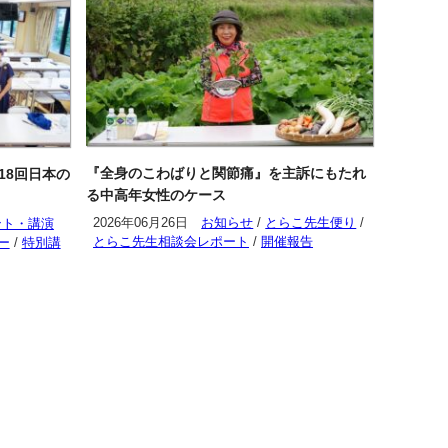
『全身のこわばりと関節痛』を主訴にもたれ
第18回日本の
る中高年女性のケース
2026年06月26日
お知らせ
/
とらこ先生便り
/
ント・講演
とらこ先生相談会レポート
/
開催報告
ー
/
特別講