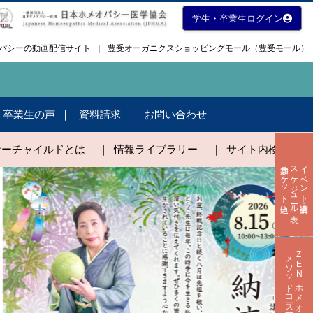
学生・卒業生ログイン
メオパシーの動画配信サイト
｜
豊受オーガニクスショッピングモール（豊受モール）
・卒業生の声
資料請求
お問い合わせ
ナーチャイルドとは
｜
情報ライブラリー
｜
サイト内検索
参加チケット申込
スケジュール表
イベント・講演会
メソッドコース一覧
ZENホメオパシー