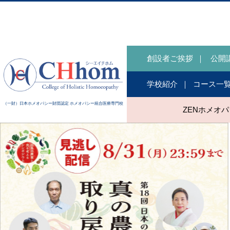
創設者ご挨拶
公開
学校紹介
コース一
（一財）日本ホメオパシー財団認定 ホメオパシー統合医療専門校
ZENホメオ