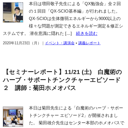
本日は増田敬子先生による「QX勉強会」全２回
の１回目「QX-SCIO基本編」が行われました。
QX-SCIOは生体微弱エネルギーから9000以上の
様々な問題が測定できるエネルギー測定＆修正シ
ステムです。 潜在意識に隠れた […]
続きを読む
2020年11月23日（月）
｜
イベント・講演会
•
講義レポート
【セミナーレポート】11/21 (土) 白魔術の
ハーブ・サポートチンクチャーエピソード
２ 講師：菊田ホメオパス
本日は菊田先生による「白魔術のハーブ・サポー
トチンクチャー エピソード2」が開催されまし
た。 菊田雄介先生はセンター本部のホメオパスで