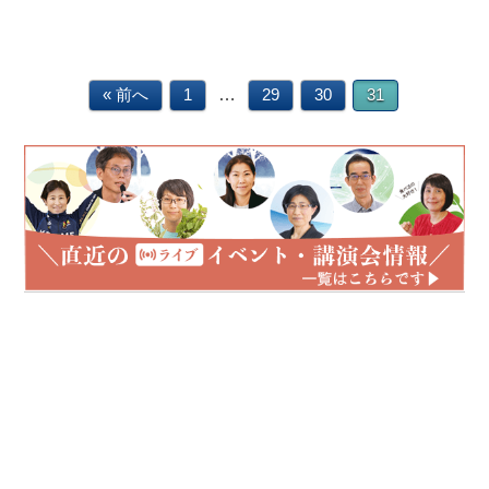
…
« 前へ
1
29
30
31