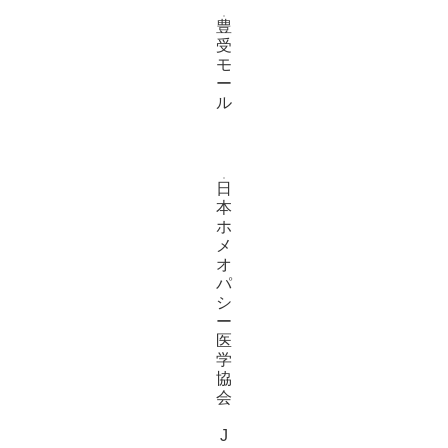
豊
受
モ
ー
ル
日
本
ホ
メ
オ
パ
シ
ー
医
学
協
会
J