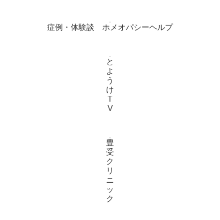
症例・体験談 ホメオパシーヘルプ
と
よ
う
け
T
V
豊
受
ク
リ
ニ
ッ
ク