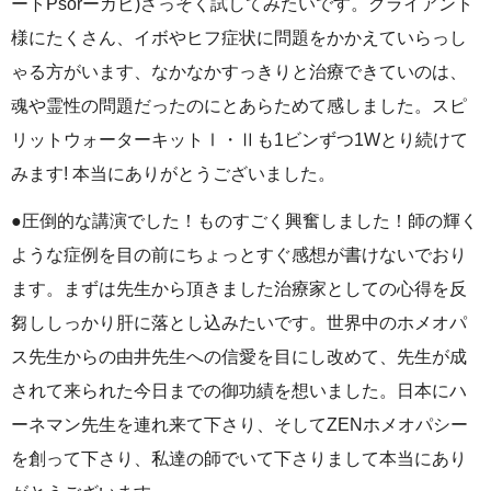
ートPsorーカビ)さっそく試してみたいです。クライアント
様にたくさん、イボやヒフ症状に問題をかかえていらっし
ゃる方がいます、なかなかすっきりと治療できていのは、
魂や霊性の問題だったのにとあらためて感しました。スピ
リットウォーターキットⅠ・Ⅱも1ビンずつ1Wとり続けて
みます! 本当にありがとうございました。
●圧倒的な講演でした！ものすごく興奮しました！師の輝く
ような症例を目の前にちょっとすぐ感想が書けないでおり
ます。まずは先生から頂きました治療家としての心得を反
芻ししっかり肝に落とし込みたいです。世界中のホメオパ
ス先生からの由井先生への信愛を目にし改めて、先生が成
されて来られた今日までの御功績を想いました。日本にハ
ーネマン先生を連れ来て下さり、そしてZENホメオパシー
を創って下さり、私達の師でいて下さりまして本当にあり