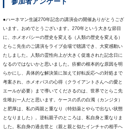
参加者アンケート
●ハーネマン生誕270年記念の講演会の開催ありがとうござ
います。おめでとうございます。270年という大きな節目
に、ホメオパシーの歴史を変える（人類の歴史を変える）
とらこ先生のご講演をライブ会場で聴講でき、大変感動い
たしました。人類の霊性向上が大きく促進された記念日に
なるのではないかと思いました。疥癬の根本的な原因を明
らかにし、具体的な解決策に加えて好転反応への対処まで
考案され、ホメオパスの心得（クライアントさんへの愛と
エールが必要）まで導いてくださるのは、世界でとらこ先
生唯お一人だと思います。ケースの爪の白濁（カンジタ）
と肥厚は、私の両親と重なり（特効薬とやらで出ない状態
となりました）。逆転親子のところは、私自身と重なりま
した。私自身の過去世と（親と親と似たインチャの相手へ