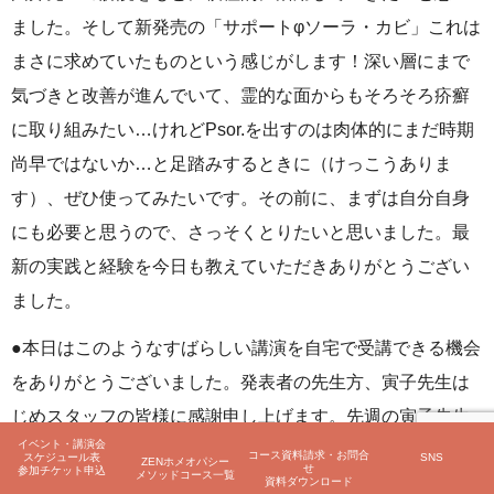
ました。そして新発売の「サポートφソーラ・カビ」これは
まさに求めていたものという感じがします！深い層にまで
気づきと改善が進んでいて、霊的な面からもそろそろ疥癬
に取り組みたい…けれどPsor.を出すのは肉体的にまだ時期
尚早ではないか…と足踏みするときに（けっこうありま
す）、ぜひ使ってみたいです。その前に、まずは自分自身
にも必要と思うので、さっそくとりたいと思いました。最
新の実践と経験を今日も教えていただきありがとうござい
ました。
●本日はこのようなすばらしい講演を自宅で受講できる機会
をありがとうございました。発表者の先生方、寅子先生は
じめスタッフの皆様に感謝申し上げます。先週の寅子先生
イベント・講演会
健康相談会、今回の講演会を通じて、会社の人間関係の悩
コース資料請求・お問合
スケジュール表
SNS
ZENホメオパシー
せ
参加チケット申込
メソッドコース一覧
みが見事に解消されました。自分へのピンポイントメッセ
資料ダウンロード