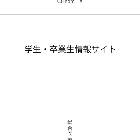
CHhom X
総
合
医
療