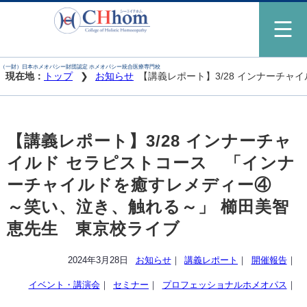
（一財）日本ホメオパシー財団認定 ホメオパシー統合医療専門校
現在地：
トップ
お知らせ
【講義レポート】3/28 インナーチ
【講義レポート】3/28 インナーチャ
イルド セラピストコース 「インナ
ーチャイルドを癒すレメディー④
～笑い、泣き、触れる～」 櫛田美智
恵先生 東京校ライブ
2024年3月28日
お知らせ
｜
講義レポート
｜
開催報告
｜
イベント・講演会
｜
セミナー
｜
プロフェッショナルホメオパス
｜