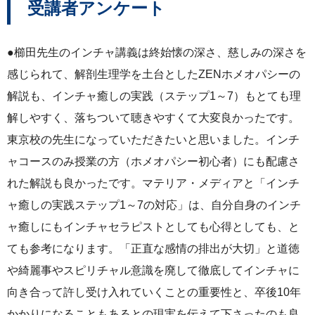
受講者アンケート
●櫛田先生のインチャ講義は終始懐の深さ、慈しみの深さを
感じられて、解剖生理学を土台としたZENホメオパシーの
解説も、インチャ癒しの実践（ステップ1～7）もとても理
解しやすく、落ちついて聴きやすくて大変良かったです。
東京校の先生になっていただきたいと思いました。インチ
ャコースのみ授業の方（ホメオパシー初心者）にも配慮さ
れた解説も良かったです。マテリア・メディアと「インチ
ャ癒しの実践ステップ1～7の対応」は、自分自身のインチ
ャ癒しにもインチャセラピストとしても心得としても、と
ても参考になります。「正直な感情の排出が大切」と道徳
や綺麗事やスピリチャル意識を廃して徹底してインチャに
向き合って許し受け入れていくことの重要性と、卒後10年
かかりになることもあるとの現実を伝えて下さったのも良