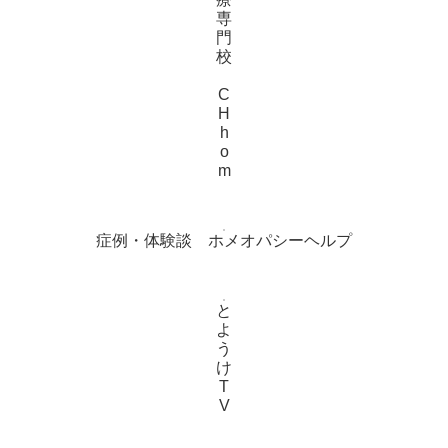
専
門
校
C
H
h
o
m
症例・体験談 ホメオパシーヘルプ
と
よ
う
け
T
V