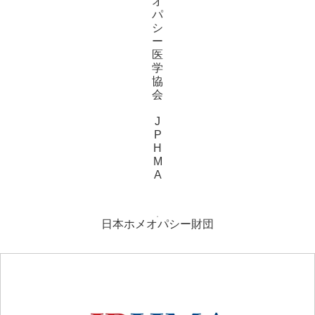
オ
パ
シ
ー
医
学
協
会
J
P
H
M
A
日本ホメオパシー財団