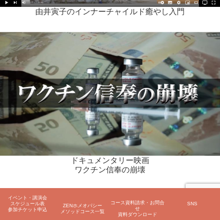
由井寅子のインナーチャイルド癒やし入門
ドキュメンタリー映画
ワクチン信奉の崩壊
イベント・講演会
コース資料請求・お問合
スケジュール表
SNS
ZENホメオパシー
せ
参加チケット申込
メソッドコース一覧
資料ダウンロード