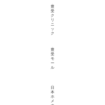
豊
受
ク
リ
ニ
ッ
ク
豊
受
モ
ー
ル
日
本
ホ
メ