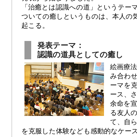
「治癒とは認識への道」というテー
ついての癒しというものは、本人の
起こる。
発表テーマ：
認識の道具としての癒し
絵画療
み合わ
ーマを
ース、
余命を
る友人
て、自
を克服した体験なども感動的なケー