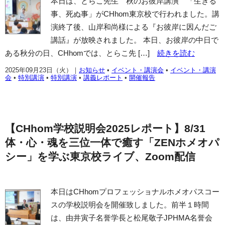
本日は、とらこ先生 秋のお彼岸講演 「生きる
事、死ぬ事」がCHhom東京校で行われました。講
演終了後、山岸和尚様による『お彼岸に因んだご
講話』が放映されました。 本日、お彼岸の中日で
ある秋分の日、CHhomでは、とらこ先 […]
続きを読む
2025年09月23日（火）
｜
お知らせ
•
イベント・講演会
•
イベント・講演
会
•
特別講演
•
特別講演
•
講義レポート
•
開催報告
【CHhom学校説明会2025レポート】8/31
体・心・魂を三位一体で癒す「ZENホメオパ
シー」を学ぶ東京校ライブ、Zoom配信
本日はCHhomプロフェッショナルホメオパスコー
スの学校説明会を開催致しました。前半１時間
は、由井寅子名誉学長と松尾敬子JPHMA名誉会