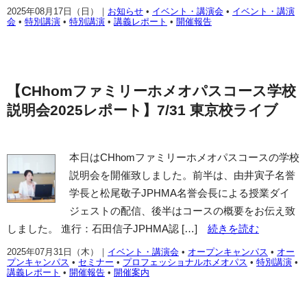
2025年08月17日（日）
｜
お知らせ
•
イベント・講演会
•
イベント・講演
会
•
特別講演
•
特別講演
•
講義レポート
•
開催報告
【CHhomファミリーホメオパスコース学校
説明会2025レポート】7/31 東京校ライブ
本日はCHhomファミリーホメオパスコースの学校
説明会を開催致しました。前半は、由井寅子名誉
学長と松尾敬子JPHMA名誉会長による授業ダイ
ジェストの配信、後半はコースの概要をお伝え致
しました。 進行：石田信子JPHMA認 […]
続きを読む
2025年07月31日（木）
｜
イベント・講演会
•
オープンキャンパス
•
オー
プンキャンパス
•
セミナー
•
プロフェッショナルホメオパス
•
特別講演
•
講義レポート
•
開催報告
•
開催案内