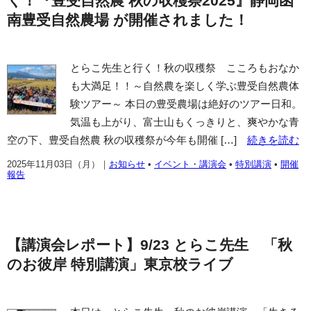
く！『豊受自然農 秋の収穫祭2025』静岡函
南豊受自然農場 が開催されました！
とらこ先生と行く！秋の収穫祭 こころもおなか
も大満足！！～自然農を楽しく学ぶ豊受自然農体
験ツアー～ 本日の豊受農場は絶好のツアー日和。
気温も上がり、富士山もくっきりと、爽やかな青
空の下、豊受自然農 秋の収穫祭が今年も開催 […]
続きを読む
2025年11月03日（月）
｜
お知らせ
•
イベント・講演会
•
特別講演
•
開催
報告
【講演会レポート】9/23 とらこ先生 「秋
のお彼岸 特別講演」東京校ライブ