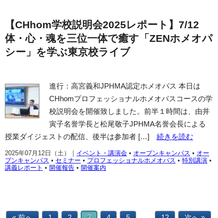
【CHhom学校説明会2025レポート】7/12
体・心・魂を三位一体で癒す「ZENホメオパ
シー」を学ぶ東京校ライブ
進行：高宮義和JPHMA認定ホメオパス 本日は
CHhomプロフェッショナルホメオパスコースの学
校説明会を開催致しました。前半１時間は、由井
寅子名誉学長と松尾敬子JPHMA名誉会長による
授業ダイジェストの配信、後半は参加者 […]
続きを読む
2025年07月12日（土）
｜
イベント・講演会
•
オープンキャンパス
•
オー
プンキャンパス
•
セミナー
•
プロフェッショナルホメオパス
•
特別講演
•
講義レポート
•
開催報告
•
開催案内
…
« 前へ
1
2
3
4
5
12
次へ »