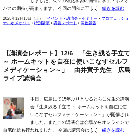
しました。久々の強化学習の開催に学生・ホメオ
パスの期待が高まります。 今回の開催に至 […]
続きを読む
2025年12月13日（土）
｜
イベント・講演会
•
セミナー
•
プロフェッショ
ナルホメオパス
•
特別講演
•
講義レポート
•
開催報告
【講演会レポート】12/6 「生き残る手立て
～ ホームキットを自在に使いこなすセルフ
メディケーション～」 由井寅子先生 広島
ライブ講演会
本日、広島にて15年ぶりとなるとらこ先生の講演
会「生き残る手立て ～ ホームキットを自在に使
いこなすセルフメディケーション～」が開催され
ました。またこの講演会は会場からオンラインで
自宅配信も行われました。 今回の講演会は […]
続きを読む