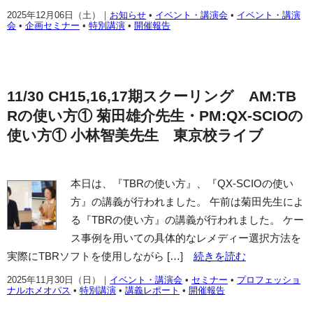
2025年12月06日（土）
｜
お知らせ
•
イベント・講演会
•
イベント・講演
会
•
企画セミナー
•
特別講演
•
開催報告
11/30 CH15,16,17期スクーリング AM:TB
Rの使い方① 菊田雄介先生・PM:QX-SCIOの
使い方① 小林智美先生 東京校ライブ
本日は、『TBRの使い方』、『QX-SCIOの使い
方』の講義が行われました。 午前は菊田先生によ
る『TBRの使い方』の講義が行われました。 ケー
ス事例を用いての具体的なレメディー選択方法を
実際にTBRソフトを使用しながら […]
続きを読む
2025年11月30日（日）
｜
イベント・講演会
•
セミナー
•
プロフェッショ
ナルホメオパス
•
特別講演
•
講義レポート
•
開催報告