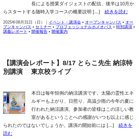
長による授業ダイジェストの配信、後半は10月か
らスタートする随時入学コースの概要説明 […]
続きを読む
2025年08月31日（日）
｜
イベント・講演会
•
オープンキャンパス
•
オー
プンキャンパス
•
セミナー
•
プロフェッショナルホメオパス
•
特別講演
•
講義レポート
•
開催報告
•
開催案内
【講演会レポート】8/17 とらこ先生 納涼特
別講演 東京校ライブ
本日は毎年恒例の納涼講演です。太陽の霊性エネ
ルギーも上がり、日照り、高温少雨の今年の夏に
行われた納涼講演。参加者の皆様はこの涼しい教
室があるということへの感謝がいつも以上に感じ
られたのではないでしょうか。講演の開始前には […]
続きを
読む