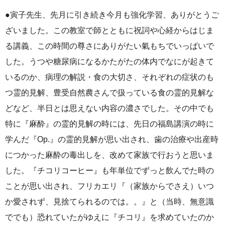
●寅子先生、先月に引き続き今月も強化学習、ありがとうご
ざいました。この教室で師とともに祝詞や心経からはじま
る講義、この時間の尊さにありがたい氣もちでいっぱいで
した。うつや糖尿病になるかたがたの体内でなにが起きて
いるのか、病理の解説・食の大切さ、それぞれの症状のも
つ霊的見解、豊受自然農さんで扱っている食の霊的見解な
どなど、半日とは思えない内容の濃さでした。その中でも
特に『麻酔』の霊的見解の時には、先日の福島講演の時に
学んだ『Op.』の霊的見解が思い出され、歯の治療や出産時
につかった麻酔の毒出しを、改めて家族で行おうと思いま
した。『チコリコーヒー』も年単位でずっと飲んでた時の
ことが思い出され、フリカエリ『（家族からでさえ）いつ
か愛されず、見捨てられるのでは。。』と（当時、無意識
ででも）恐れていたがゆえに『チコリ』を求めていたのか