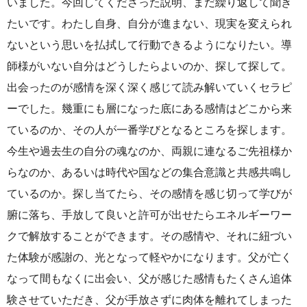
いました。今回してくださった説明、まだ繰り返して聞き
たいです。わたし自身、自分が進まない、現実を変えられ
ないという思いを払拭して行動できるようになりたい。導
師様がいない自分はどうしたらよいのか、探して探して。
出会ったのが感情を深く深く感じて読み解いていくセラピ
ーでした。幾重にも層になった底にある感情はどこから来
ているのか、その人が一番学びとなるところを探します。
今生や過去生の自分の魂なのか、両親に連なるご先祖様か
らなのか、あるいは時代や国などの集合意識と共感共鳴し
ているのか。探し当てたら、その感情を感じ切って学びが
腑に落ち、手放して良いと許可が出せたらエネルギーワー
クで解放することができます。その感情や、それに紐づい
た体験が感謝の、光となって軽やかになります。父が亡く
なって間もなくに出会い、父が感じた感情もたくさん追体
験させていただき、父が手放さずに肉体を離れてしまった