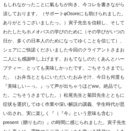
もしれなかったことに氣もちが向き、今コレを書きながら
涙しております。（サポートφOsoreにも助けられました。
ありがとうございましたっ。）寅子先生を信頼し、そして
わたしたちホメオパスの学びのために（その学びがいつの
日か、多くの日本人のためになってゆくことを信じて）、
シェアにご快諾くださいました今回のクライアントさまお
二人にも感謝申し上げます。おもてなしのたくあんとハー
ブティー、とっても美味しかったです。ごちそうさまでし
た。（お弁当とともにいただいたおみそ汁、今日も何度も
『美味しい～っ。』って声が出ちゃうほどww。絶品でし
た。ごちそうさまでした。）松尾先生と菊田先生とともに
症状を選択してゆく作業や深い解説の講義、学生時代が思
い出され、実に楽しく『（『今』という意味も含む）
present（贈りもの）』の時間に感じられました。寅子先生