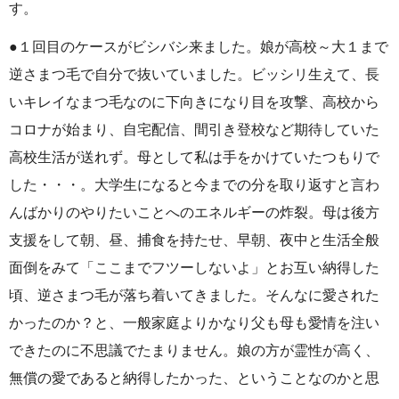
す。
●１回目のケースがビシバシ来ました。娘が高校～大１まで
逆さまつ毛で自分で抜いていました。ビッシリ生えて、長
いキレイなまつ毛なのに下向きになり目を攻撃、高校から
コロナが始まり、自宅配信、間引き登校など期待していた
高校生活が送れず。母として私は手をかけていたつもりで
した・・・。大学生になると今までの分を取り返すと言わ
んばかりのやりたいことへのエネルギーの炸裂。母は後方
支援をして朝、昼、捕食を持たせ、早朝、夜中と生活全般
面倒をみて「ここまでフツーしないよ」とお互い納得した
頃、逆さまつ毛が落ち着いてきました。そんなに愛された
かったのか？と、一般家庭よりかなり父も母も愛情を注い
できたのに不思議でたまりません。娘の方が霊性が高く、
無償の愛であると納得したかった、ということなのかと思