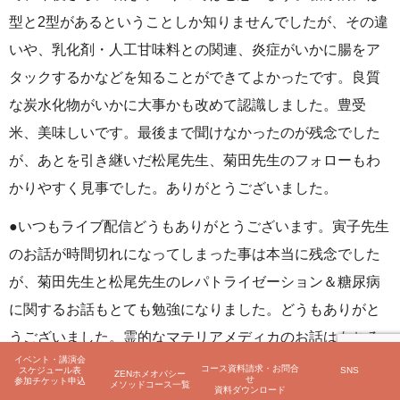
型と2型があるということしか知りませんでしたが、その違
いや、乳化剤・人工甘味料との関連、炎症がいかに腸をア
タックするかなどを知ることができてよかったです。良質
な炭水化物がいかに大事かも改めて認識しました。豊受
米、美味しいです。最後まで聞けなかったのが残念でした
が、あとを引き継いだ松尾先生、菊田先生のフォローもわ
かりやすく見事でした。ありがとうございました。
●いつもライブ配信どうもありがとうございます。寅子先生
のお話が時間切れになってしまった事は本当に残念でした
が、菊田先生と松尾先生のレパトライゼーション＆糖尿病
に関するお話もとても勉強になりました。どうもありがと
うございました。霊的なマテリアメディカのお話はもちろ
イベント・講演会
んなのですが、病理のお話も大変勉強になりますので、時
コース資料請求・お問合
スケジュール表
SNS
ZENホメオパシー
せ
参加チケット申込
メソッドコース一覧
資料ダウンロード
間を割いてお話をして頂けると有難いなぁ・・・と感じて