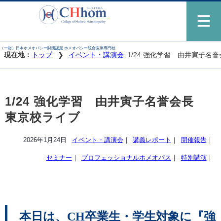
（一財）日本ホメオパシー財団認定 ホメオパシー統合医療専門校
現在地：
トップ
イベント・講演会
1/24 強化学習 由井寅子名
1/24 強化学習 由井寅子名誉会長
東京校ライブ
2026年1月24日
イベント・講演会
｜
講義レポート
｜
開催報告
｜
セミナー
｜
プロフェッショナルホメオパス
｜
特別講演
｜
本日は、CH卒業生・学生対象に『強