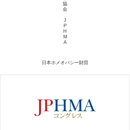
協
会
J
P
H
M
A
日本ホメオパシー財団