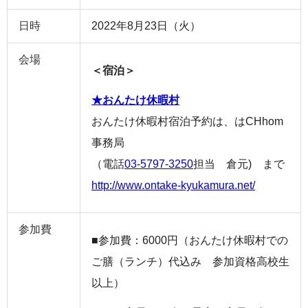
日時
2022年8月23日（火）
会場
＜宿泊＞
★おんたけ休暇村
おんたけ休暇村宿泊予約は、はCHhom
事務局
（電話
03-5797-3250
担当 倉元) まで
http://www.ontake-kyukamura.net/
参加費
■参加費：6000円（おんたけ休暇村での
ご膳（ランチ）代込み 参加資格高校生
以上）