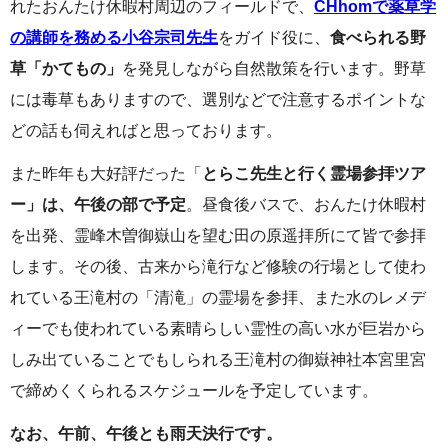
れたおんたけ休暇村周辺のフィールドで、
CHhomで薬草学
の講師を務める小谷宗司先生
をガイド役に、
食べられる野
草「かてもの」
を発見しながら自然散策を行います。野草
には毒草もありますので、選別などで注意するポイントな
どの話も伺えればと思っております。
また昨年も大好評だった「
とらこ先生と行く霊場参拝ツア
ー」は、午後の部で予定
。昼食後バスで、おんたけ休暇村
を出発、霊峰木曽御嶽山を望む田の原遥拝所にて皆で参拝
します。その後、古来から滝行など修験の行場として使わ
れている王滝村の「清滝」の霊場を参拝、また水のレメデ
ィーでも使われている素晴らしい霊性の高い水が巨岩から
しみ出ていることでもしられる王滝村の御嶽神社本宮里宮
で締めくくられるスケジュールを予定しています。
なお、午前、午後とも雨天決行です。