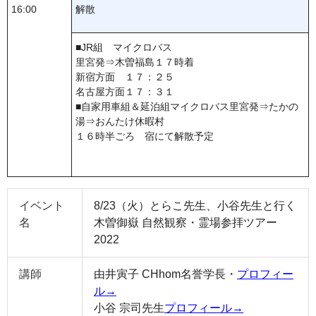
16:00
解散
■JR組 マイクロバス
里宮発⇒木曽福島１７時着
新宿方面 １７：２５
名古屋方面１７：３１
■自家用車組＆延泊組マイクロバス里宮発⇒たかの
湯⇒おんたけ休暇村
１６時半ごろ 宿にて解散予定
イベント
8/23（火）とらこ先生、小谷先生と行く
名
木曽御嶽 自然観察・霊場参拝ツアー
2022
講師
由井寅子 CHhom名誉学長・
プロフィー
ル→
小谷 宗司先生
プロフィール→