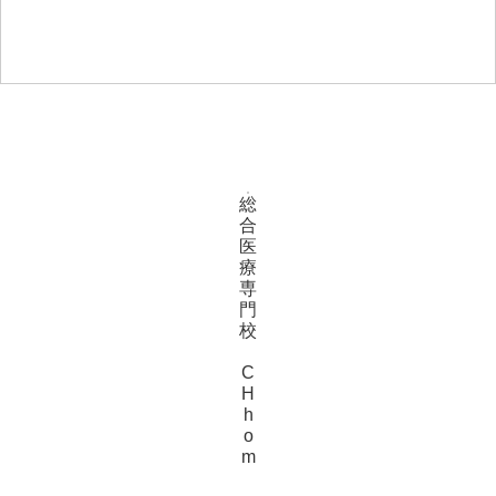
総
合
医
療
専
門
校
C
H
h
o
m