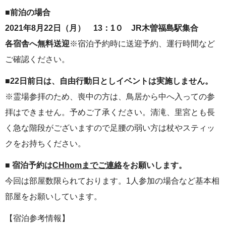
■前泊の場合
2021年8月22日（月）
13：1０ JR木曽福島駅集合
各宿舎へ無料送迎
※宿泊予約時に送迎予約、運行時間など
ご確認ください。
■22日前日は、自由行動日としイベントは実施しません。
※霊場参拝のため、喪中の方は、鳥居から中へ入っての参
拝はできません。予めご了承ください。清滝、里宮とも長
く急な階段がございますので足腰の弱い方は杖やスティッ
クをお持ちください。
■ 宿泊予約は
CHhomまでご連絡
をお願いします。
今回は部屋数限られております。1人参加の場合など基本相
部屋をお願いしています。
【宿泊参考情報】