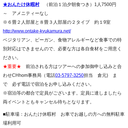
★おんたけ休暇村
（前泊１泊夕朝食つき）1人7500円
～ アメニティーなし
※６畳２人部屋と８畳３人部屋の２タイプ 約１9室
http://www.ontake-kyukamura.net/
ベジタリアン、ビーガン、食物アレルギーなど食事での特
別対応はできませんので、必要な方は各自食材をご用意く
ださい。
★重要★
前泊される方はツアーへの参加御申し込みと合
わせCHhom事務局（電話
03-5797-3250
担当 倉元) ま
で 必ず電話で宿泊をお申し込みください。
※宿泊等の都合で定員がございます。定員に達しましたら
両イベントともキャンセル待ちとなります。
■駐車場：おんたけ休暇村 お車でお越しの方への無料駐車
場利用可