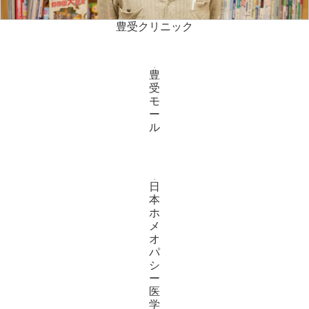
豊受クリニック
豊
受
モ
ー
ル
日
本
ホ
メ
オ
パ
シ
ー
医
学