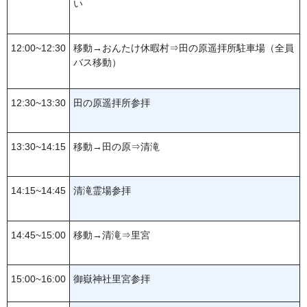
い
12:00
~
12:30
移動→
おんたけ休暇村⇒田の原遥拝所駐車場（全員
バス移動）
12:30~13:30
田の原遥拝所参拝
13:30
~
14:15
移動→
田の原⇒清滝
14:15
~
14:45
清滝霊場参拝
14:45~15:00
移動→
清滝⇒里宮
15:00~16:00
御嶽神社里宮参拝