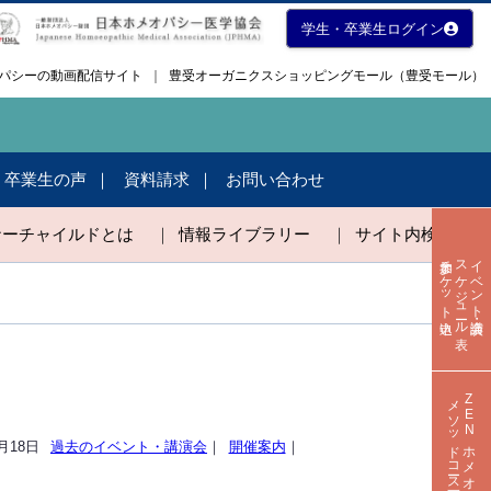
学生・卒業生ログイン
メオパシーの動画配信サイト
｜
豊受オーガニクスショッピングモール（豊受モール）
・卒業生の声
資料請求
お問い合わせ
ナーチャイルドとは
｜
情報ライブラリー
｜
サイト内検索
参加チケット申込
スケジュール表
イベント・講演会
メソッドコース一覧
ZENホメオパシー
1月18日
過去のイベント・講演会
｜
開催案内
｜