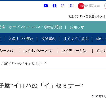
とようけTV - 自然農とホ
講座・オープンキャンパス・学校説明会
お知らせ
覧
入学までの流れ
交通案内
よくあるご質問
学生
パシーとは
｜
ホメオパシーとは
｜
レメディーとは
｜
イン
ー寺子屋“イロハの「イ」セミナー”
ー寺子屋“イロハの「イ」セミナー”
2021年1