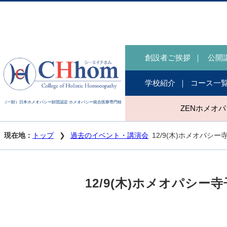
創設者ご挨拶
公開
学校紹介
コース一
（一財）日本ホメオパシー財団認定 ホメオパシー統合医療専門校
ZENホメオ
現在地：
トップ
過去のイベント・講演会
12/9(木)ホメオパシ
12/9(木)ホメオパシ