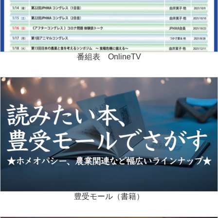
番組表 OnlineTV
豊受モール（書籍）