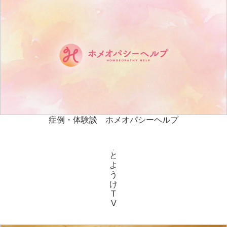
症例・体験談 ホメオパシーヘルプ
と
よ
う
け
T
V