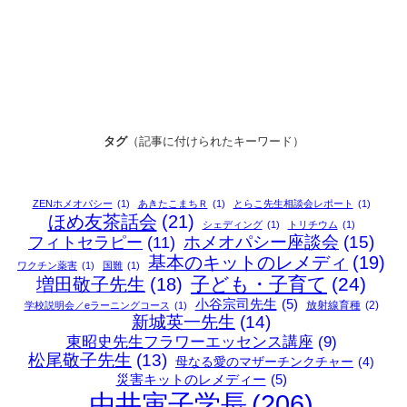
タグ
（記事に付けられたキーワード）
ZENホメオパシー
(1)
あきたこまちＲ
(1)
とらこ先生相談会レポート
(1)
ほめ友茶話会
(21)
シェディング
(1)
トリチウム
(1)
ホメオパシー座談会
(15)
フィトセラピー
(11)
基本のキットのレメディ
(19)
ワクチン薬害
(1)
国難
(1)
子ども・子育て
(24)
増田敬子先生
(18)
小谷宗司先生
(5)
放射線育種
(2)
学校説明会／eラーニングコース
(1)
新城英一先生
(14)
東昭史先生フラワーエッセンス講座
(9)
松尾敬子先生
(13)
母なる愛のマザーチンクチャー
(4)
災害キットのレメディー
(5)
由井寅子学長
(206)