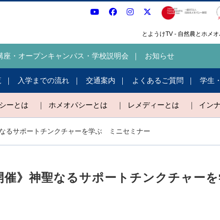
とようけTV - 自然農とホ
講座・オープンキャンパス・学校説明会
お知らせ
覧
入学までの流れ
交通案内
よくあるご質問
学生
パシーとは
｜
ホメオパシーとは
｜
レメディーとは
｜
イン
聖なるサポートチンクチャーを学ぶ ミニセミナー
別開催》神聖なるサポートチンクチャー