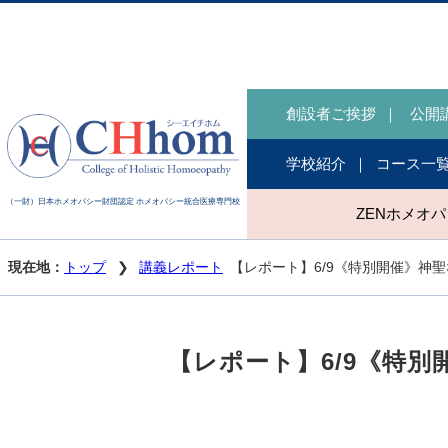
創設者ご挨拶
公開
学校紹介
コース一
（一財）日本ホメオパシー財団認定 ホメオパシー統合医療専門校
ZENホメオ
現在地：
トップ
講義レポート
【レポート】6/9《特別開催》神
【レポート】6/9《特