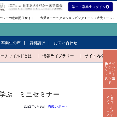
学生・卒業生ログイン
メオパシーの動画配信サイト
｜
豊受オーガニクスショッピングモール（豊受モール）
・卒業生の声
資料請求
お問い合わせ
ナーチャイルドとは
｜
情報ライブラリー
｜
サイト内検索
参加チケット申込
スケジュール表
イベント・講演会
を学ぶ ミニセミナー
メソッドコース一覧
ZENホメオパシー
2022年6月9日
講義レポート
｜