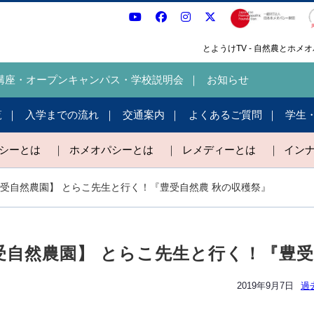
とようけTV - 自然農とホ
講座・オープンキャンパス・学校説明会
お知らせ
覧
入学までの流れ
交通案内
よくあるご質問
学生
パシーとは
｜
ホメオパシーとは
｜
レメディーとは
｜
イン
南 豊受自然農園】 とらこ先生と行く！『豊受自然農 秋の収穫祭』
南 豊受自然農園】 とらこ先生と行く！『豊
2019年9月7日
過