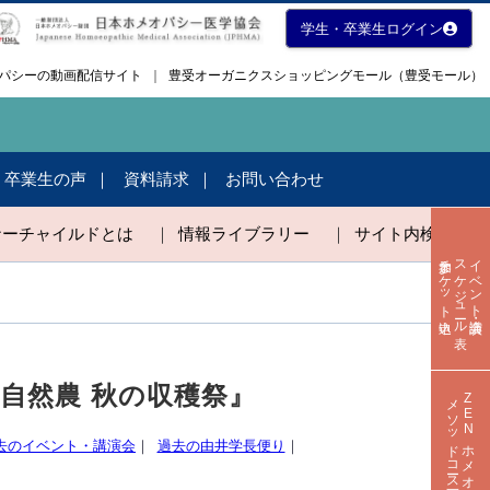
学生・卒業生ログイン
メオパシーの動画配信サイト
｜
豊受オーガニクスショッピングモール（豊受モール）
・卒業生の声
資料請求
お問い合わせ
ナーチャイルドとは
｜
情報ライブラリー
｜
サイト内検索
参加チケット申込
スケジュール表
イベント・講演会
受自然農 秋の収穫祭』
メソッドコース一覧
ZENホメオパシー
去のイベント・講演会
｜
過去の由井学長便り
｜