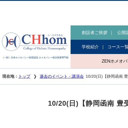
創設者ご挨拶
公開
学校紹介
コース一
（一財）日本ホメオパシー財団認定 ホメオパシー統合医療専門校
ZENホメオ
現在地：
トップ
過去のイベント・講演会
10/20(日)【静岡函
10/20(日)【静岡函