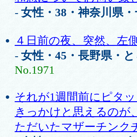
-
女性・38・神奈川県・
４日前の夜、突然、左
-
女性・45・長野県・
No.1971
それが1週間前にピタ
きっかけと思えるのが
ただいたマザーチンク