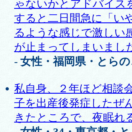
ゃないかとアドバイス
すると二日間急に「い
るような感じで激しい
が止まってしまいまし
-
女性・福岡県・とらの
私自身、２年ほど相談
子を出産後発症したぜ
きたところで、夜眠れ
-
女性・34・東京都・