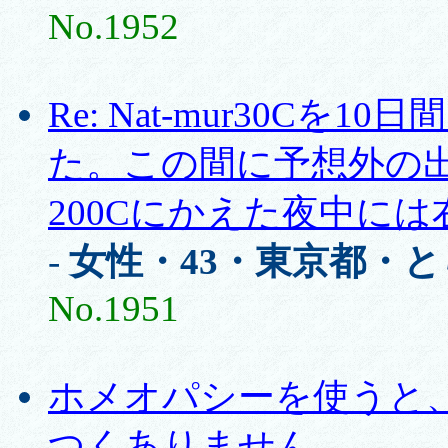
No.1952
Re: Nat-mur30Cを
た。この間に予想外の
200Cにかえた夜中に
-
女性・43・東京都・
No.1951
ホメオパシーを使うと
つくありません。