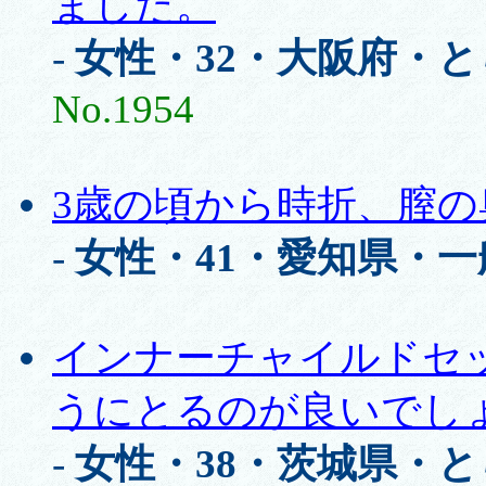
ました。
-
女性・32・大阪府・
No.1954
3歳の頃から時折、膣
-
女性・41・愛知県・一
インナーチャイルドセ
うにとるのが良いでし
-
女性・38・茨城県・