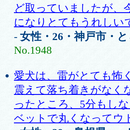
ど取っていましたが、
になりとてもうれしい
-
女性・26・神戸市・
No.1948
愛犬は、雷がとても怖
震えて落ち着きがなく
ったところ、5分もし
ベットで丸くなってウ