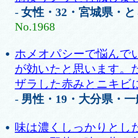
-
女性・32・宮城県・
No.1968
ホメオパシーで悩んでい
が効いたと思います。
ザラした赤みとニキビ
-
男性・19・大分県・一
味は濃くしっかりとし