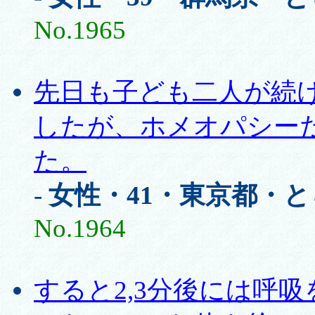
No.1965
先日も子ども二人が続
したが、ホメオパシー
た。
-
女性・41・東京都・
No.1964
すると2,3分後には呼