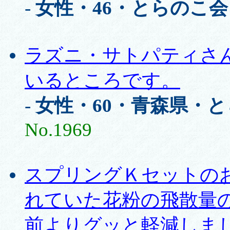
-
女性・46・とらのこ会
ラズニ・サトパティさ
いるところです。
-
女性・60・青森県・
No.1969
スプリングＫセットの
れていた花粉の飛散量
前よりグッと軽減しま