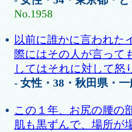
No.1958
以前に誰かに言われた
際にはその人が言って
してはそれに対して怒
-
女性・38・秋田県・一
この１年、お尻の腰の
肌も黒ずんで、場所が