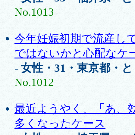
No.1013
今年妊娠初期で流産し
ではないかと心配なケ
-
女性・31・東京都・
No.1012
最近ようやく、「あ、
多くなったケース