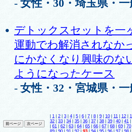
-
女性・30・埼玉県・一
デトックスセットを一
運動でわ解消されなか
にかなくなり興味のな
ようになったケース
-
女性・32・宮城県・一
|
1
|
2
|
3
|
4
|
5
|
6
|
7
|
8
|
9
|
10
|
11
|
12
|
1
32
|
33
|
34
|
35
|
36
|
37
|
38
|
39
|
40
|
41
|
61
|
62
|
63
|
64
|
65
|
66
|
67
|
68
|
69
|
70
89
|
90
|
91
|
92
|
93
|
94
|
95
|
96
|
97
|
98