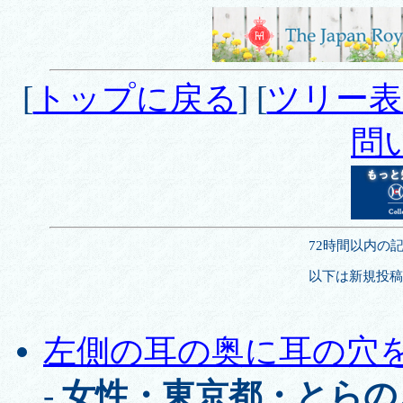
[
トップに戻る
] [
ツリー表
問
72時間以内の
以下は新規投稿
左側の耳の奥に耳の穴
-
女性・東京都・とらの