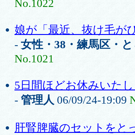
No.1022
娘が「最近、抜け毛が
-
女性・38・練馬区・
No.1021
5日間ほどお休みいたし
-
管理人
06/09/24-19:09
肝腎脾臓のセットをと