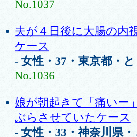
No.1037
夫が４日後に大腸の内
ケース
-
女性・37・東京都・
No.1036
娘が朝起きて「痛いー
ぶらさせていたケース
-
女性・33・神奈川県