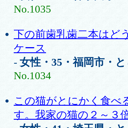
No.1035
下の前歯乳歯二本はど
ケース
-
女性・35・福岡市・
No.1034
この猫がとにかく食べ
す。我家の猫の２～３