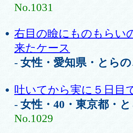
No.1031
右目の瞼にものもらい
来たケース
-
女性・愛知県・とらの
吐いてから実に５日目
-
女性・40・東京都・
No.1029