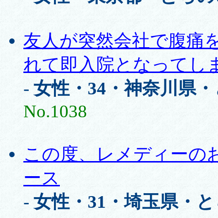
友人が突然会社で腹痛
れて即入院となってし
-
女性・34・神奈川県
No.1038
この度、レメディーの
ース
-
女性・31・埼玉県・