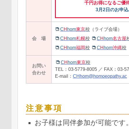
千円お得になるご優
3月2日のお申
C
H
hom
東京
校
（ライブ会場）
会 場
C
H
hom
札幌
校
C
H
hom
名古屋
C
H
hom
福岡
校
C
H
hom
沖縄
校
C
H
hom
東京
校
お問い
TEL：03-5779-8005 ／ FAX：03-57
合わせ
E-mail：
CHhom@homoeopathy.ac
注意事項
お子様は同伴参加が可能です