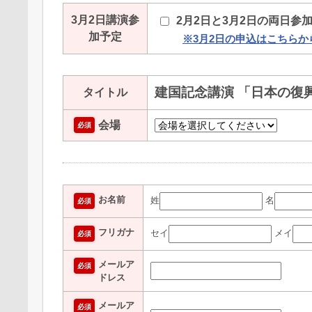
3月2日講演参
2月2日と3月2日の両日参
加予定
※3月2日の申込はこちらか
建国記念講演 「日本の復
タイトル
会場
必須
お名前
姓
名
必須
フリガナ
セイ
メイ
必須
メールア
必須
ドレス
メールア
必須