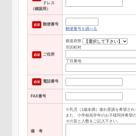
ドレス
（確認用）
郵便番号
必須
郵便番号を調べる
都道府県
市区町村
ご住所
必須
丁目番地
電話番号
必須
FAX番号
※乳児（1歳未満）連れ受講を希望され
また、小学校高学年のお子様同伴希望
その旨と人数をご記入下さい。
備 考