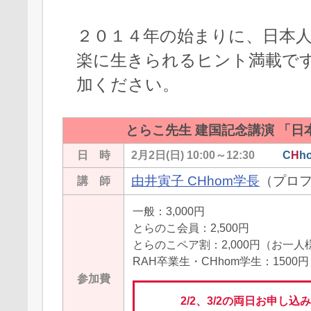
２０１４年の始まりに、日本
楽に生きられるヒント満載で
加ください。
とらこ先生 建国記念講演 「日
日 時
2月2日(日)
10:00～12:30
C
H
h
由井寅子 CHhom学長
（プロ
講 師
一般：3,000円
とらのこ会員：2,500円
とらのこペア割：2,000円（お一人
RAH卒業生・CHhom学生：1500円
参加費
2/2、3/2の両日お申し込