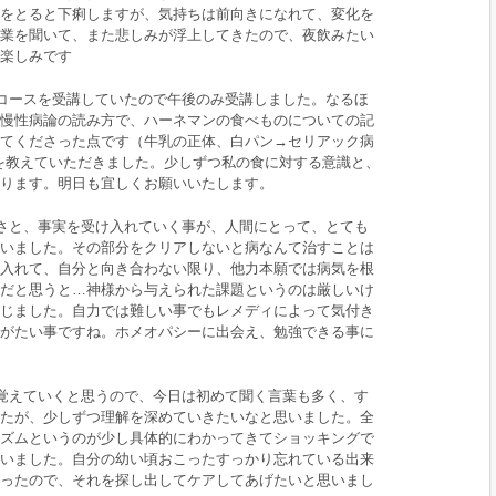
をとると下痢しますが、気持ちは前向きになれて、変化を
業を聞いて、また悲しみが浮上してきたので、夜飲みたい
楽しみです
コースを受講していたので午後のみ受講しました。なるほ
慢性病論の読み方で、ハーネマンの食べものについての記
てくださった点です（牛乳の正体、白パン→セリアック病
さを教えていただきました。少しずつ私の食に対する意識と、
ります。明日も宜しくお願いいたします。
さと、事実を受け入れていく事が、人間にとって、とても
いました。その部分をクリアしないと病なんて治すことは
入れて、自分と向き合わない限り、他力本願では病気を根
だと思うと…神様から与えられた課題というのは厳しいけ
じました。自力では難しい事でもレメディによって気付き
がたい事ですね。ホメオパシーに出会え、勉強できる事に
覚えていくと思うので、今日は初めて聞く言葉も多く、す
たが、少しずつ理解を深めていきたいなと思いました。全
ズムというのが少し具体的にわかってきてショッキングで
いました。自分の幼い頃おこったすっかり忘れている出来
ったので、それを探し出してケアしてあげたいと思いまし