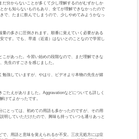
まだ分からないことが多くて少し理解するのがむずかしか
とかも知らないものもあり、全てが理解できなかったので
きで、たまに飲んでしまうので、少しやめてみようかなっ
報量の多さに圧倒されます。順番に覚えていく必要がある
安です。でも、早道（近道）はないとのことなので学習し
とこがあった。今習い始めの段階なので、まだ理解できな
、先生のすごさを感じました。
く勉強していますが、やはり、ビデオより本物の先生が嬉
ごたえがありました。Aggravationなどについても詳しく
解けてよかったです。
分にとっては、初めての用語も多かったのですが、その用
説明していただけたので、興味も持っていつも通りあっと
どで、用語と意味を覚えられるか不安。三次元処方には症