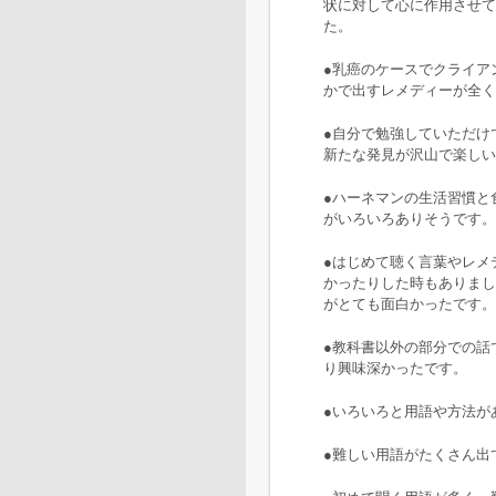
状に対して心に作用させて
た。
●乳癌のケースでクライア
かで出すレメディーが全く
●自分で勉強していただけ
新たな発見が沢山で楽しい
●ハーネマンの生活習慣と
がいろいろありそうです。
●はじめて聴く言葉やレメ
かったりした時もありまし
がとても面白かったです。
●教科書以外の部分での話
り興味深かったです。
●いろいろと用語や方法が
●難しい用語がたくさん出