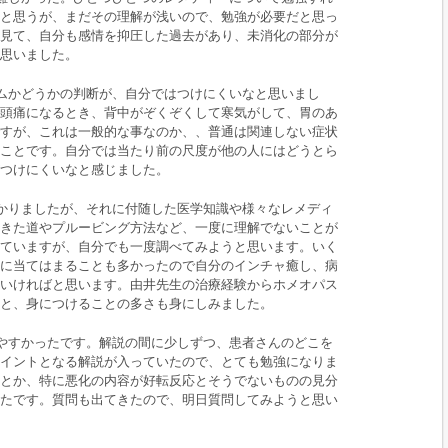
と思うが、まだその理解が浅いので、勉強が必要だと思っ
見て、自分も感情を抑圧した過去があり、未消化の部分が
思いました。
ムかどうかの判断が、自分ではつけにくいなと思いまし
頭痛になるとき、背中がぞくぞくして寒気がして、胃のあ
すが、これは一般的な事なのか、、普通は関連しない症状
ことです。自分では当たり前の尺度が他の人にはどうとら
つけにくいなと感じました。
かりましたが、それに付随した医学知識や様々なレメディ
きた道やプルービング方法など、一度に理解でないことが
ていますが、自分でも一度調べてみようと思います。いく
に当てはまることも多かったので自分のインチャ癒し、病
いければと思います。由井先生の治療経験からホメオパス
と、身につけることの多さも身にしみました。
やすかったです。解説の間に少しずつ、患者さんのどこを
イントとなる解説が入っていたので、とても勉強になりま
とか、特に悪化の内容が好転反応とそうでないものの見分
たです。質問も出てきたので、明日質問してみようと思い