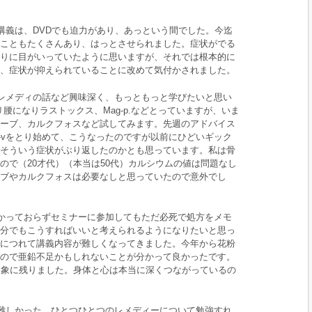
講義は、DVDでも迫力があり、あっという間でした。今迄
こともたくさんあり、はっとさせられました。症状がでる
りに目がいっていたように思いますが、それでは根本的に
、症状が抑えられていることに改めて気付かされました。
レメディの話など興味深く、もっともっと学びたいと思い
リ腰になりラストックス、Mag-p.などとっていますが、いま
ーブ、カルクフォスなど試してみます。先週のアドバイス
x-vをとり始めて、こうなったのですが以前にひどいギック
そういう症状がぶり返したのかとも思っています。私は骨
ので（20才代）（本当は50代）カルシウムの値は問題なし
ブやカルクフォスは必要なしと思っていたので意外でし
かっておらずセミナーに参加してもただ必死で処方をメモ
分でもこうすればいいと考えられるようになりたいと思っ
につれて講義内容が難しくなってきました。今年から花粉
ので亜鉛不足かもしれないことが分かって良かったです。
印象に残りました。身体と心は本当に深くつながっているの
難しかった。ひとつひとつのレメディーについて勉強すれ