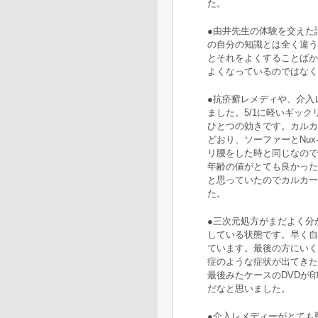
た。
●由井先生の体験を交えた
の自分の知識とは全く違う
とそれをよくすることばか
よくなっているのではなく
●抗疥癬レメディや、介入
ました。5/1に軽いギック
ひとつの効きです。カルカ
どおり、ソーファーとNu
リ腰をした時と同じなので
年齢の値がとても良かった
と思っていたのでカルカー
た。
●三次元処方がまだよく分
している状態です。早く自
ています。最後の方にいく
症のような症状が出てきた
最後みたケースのDVDが
だなと思いました。
●介入レメディーがとても