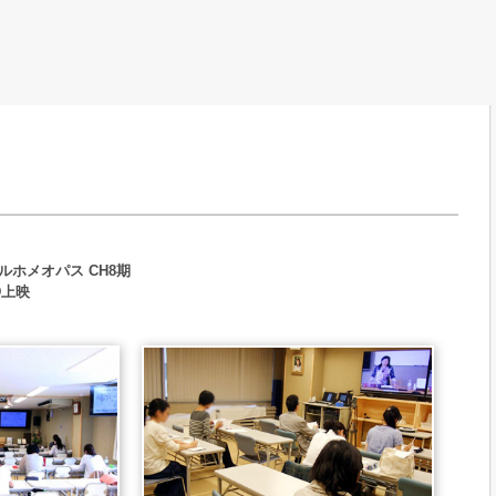
）
ルホメオパス CH8期
D上映