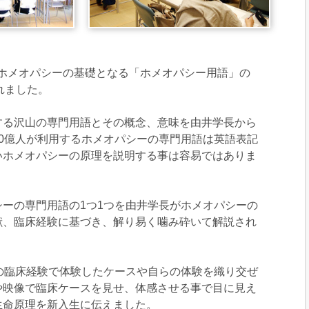
、ホメオパシーの基礎となる「ホメオパシー用語」の
れました。
する沢山の専門用語とその概念、意味を由井学長から
0億人が利用するホメオパシーの専門用語は英語表記
いホメオパシーの原理を説明する事は容易ではありま
ーの専門用語の1つ1つを由井学長がホメオパシーの
献、臨床経験に基づき、解り易く噛み砕いて解説され
の臨床経験で体験したケースや自らの体験を織り交ぜ
や映像で臨床ケースを見せ、体感させる事で目に見え
生命原理を新入生に伝えました。