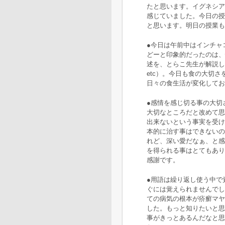
たと思います。イグネシア
感じていました。今日の授
と思います。明日の授業も
●今日は午前中はインチャ
どーと印象的だったのは、
述を、とらこ先生が解説し
etc）。今日も食の大切
日々の食生活が変化してお
●感情を感じ切る事の大切
大切なところだと改めて思
出来ないという事実を受け
本的に治す事はできないの
れど、深い愛だなぁ、と感
を得られる事はとてもあり
感謝です。
●用語は繰り返し使う中で
ぐには覚えられませんでし
ての病気の根本が疥癬マヤ
した。もっと知りたいと思
事がきっとあるんだなと思