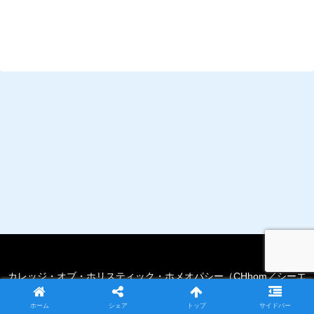
カレッジ・オブ・ホリスティック・ホメオパシー（CHhom／シーエ
イチホム）
ホーム
シェア
トップ
サイドバー