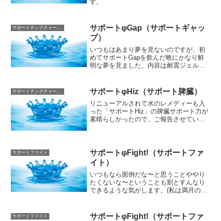
す。
サポートφGap（サポートギャッ
サポートチンクチャー（液体）
プ）
いつもはあまり夢を見ないのですが、初
めてサポートGapを飲んだ晩にかなり鮮
明な夢を見ました。内容は耐震ジェルや
振動防止ジェルのような厚みのあるコン
タクトレンズ(しかも点線で切り取って使
うタイプ)を、しかも眼球半分覆う程に大
サポートφHiz（サポート脾臓）
サポートチンクチャー（液体）
きいものを着けなけ...
リニューアルされて水のレメディーも入
った「サポートHiz」の脾臓サポート力が
素晴らしかったので、ご報告させていた
だきます。重度の貧血で動けない状態か
ら「サポートHiz」は驚くような臓器の回
復と全身活性化をしてくれたと思いま
す。物事に取り組む...
サポートφFight!（サポートファ
サポートファイト
イト）
いつもなら面倒だな〜と思うことややり
たくないな〜ということも割とすんなり
できるような気がします。(私は満月の夜
とかには何故だか元気になって、つい夜
更かしして仕事や作業がはかどることが
多いのですが、同じ感じがします)
サポートφFight!（サポートファ
サポートファイト