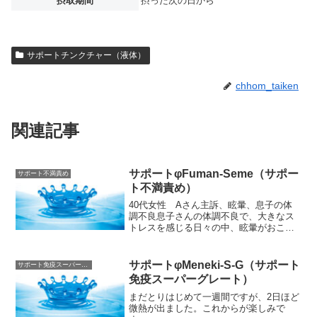
摂取期間
摂った次の日から
サポートチンクチャー（液体）
chhom_taiken
関連記事
サポートφFuman-Seme（サポー
サポート不満責め
ト不満責め）
40代女性 Aさん主訴、眩暈、息子の体
調不良息子さんの体調不良で、大きなス
トレスを感じる日々の中、眩暈がおこる
ようになった。2回目の健康相談で、サポ
ートFuman-Semeを選択したところ、息
子のことで夫と喧嘩するようになった。
サポートφMeneki-S-G（サポート
サポート免疫スーパーグレート
眩暈は、消失...
免疫スーパーグレート）
まだとりはじめて一週間ですが、2日ほど
微熱が出ました。これからが楽しみで