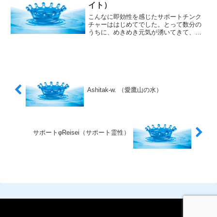
イト）
こんなに即効性を感じたサポートチンク
チャーははじめてでした。とって数分の
うちに、めきめき元気が湧いてきて、自
然と笑顔になり、すごいスピードで家事
をこなしていました。（やらなけれ
ば・・・）という義務感ではなく、楽し
んでいる！という感じでした。
Ashitak-w. （愛鷹山の水）
サポートφReisei（サポート霊性）