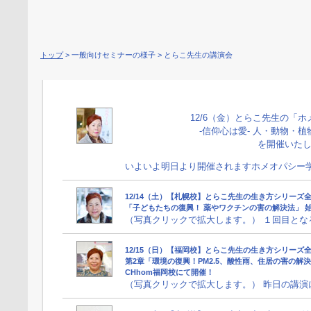
トップ
> 一般向けセミナーの様子 > とらこ先生の講演会
12/6（金）とらこ先生の「
-信仰心は愛- 人・動物・
を開催いた
いよいよ明日より開催されますホメオパシー学術
12/14（土）【札幌校】とらこ先生の生き方シリーズ
「子どもたちの復興！ 薬やワクチンの害の解決法」 
（写真クリックで拡大します。） １回目となる本
12/15（日）【福岡校】とらこ先生の生き方シリーズ全
第2章「環境の復興！PM2.5、酸性雨、住居の害の解決
CHhom福岡校にて開催！
（写真クリックで拡大します。） 昨日の講演に