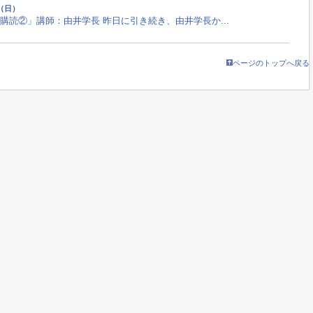
日（日）
読②」講師：由井学長 昨日に引き続き、由井学長か...
ページのトップへ戻る