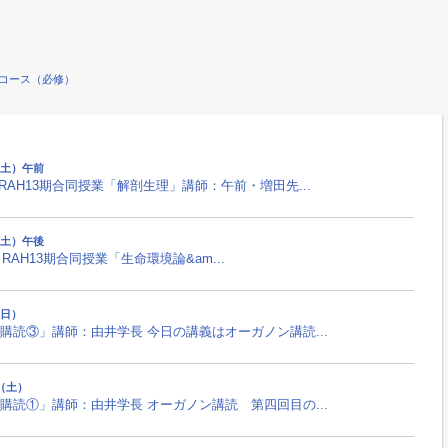
ムコース（必修）
日（土）午前
 RAH13期合同授業「解剖生理」講師：午前・増田先...
日（土）午後
RAH13期合同授業「生命環境論&am...
（日）
読③」講師：由井学長 今日の講義はオーガノン講読...
日（土）
読①」講師：由井学長 オーガノン講読 第四回目の...