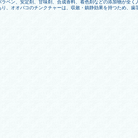
パラベン、安定剤、甘味剤、合成香料、着色剤などの添加物が全く
あり、オオバコのチンクチャーは、収斂・鎮静効果を持つため、歯