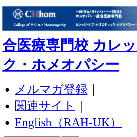
合医療専門校 カレ
ク・ホメオパシー
メルマガ登録
｜
関連サイト
｜
English（RAH-UK）